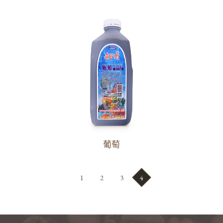
葡萄
1
2
3
4