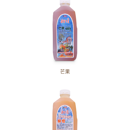
濃縮果汁
福樹
品全
奇豆
冷熱飲機專用粉料
餐飲專用果醋
芒果
茶葉茶包
其他