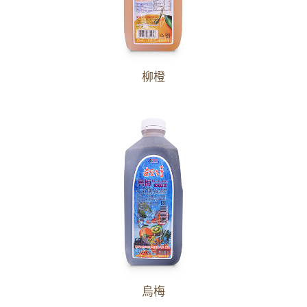
柳橙
烏梅