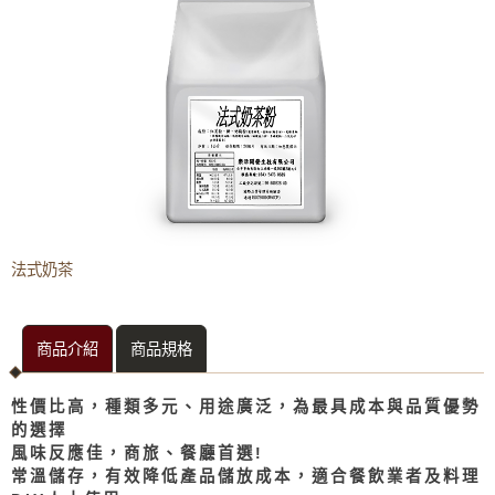
濃縮果汁
冷熱飲機專用粉料
茶飲類
可可亞奶
法式奶茶
泰式奶茶
三合一奶茶
法式奶茶
抹茶粉
奶精粉
商品介紹
商品規格
檸檬口味紅茶粉
杏仁風味粉
性價比高，種類多元、用途廣泛，為最具成本與品質優勢
品皇即溶奶茶
的選擇
風味反應佳，商旅、餐廳首選!
咖啡類
常溫儲存，有效降低產品儲放成本，適合餐飲業者及料理