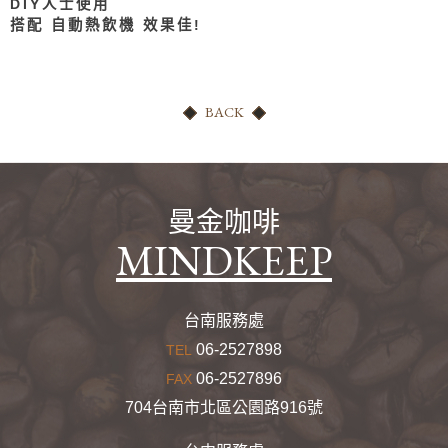
DIY人士使用
其他粉類
搭配 自動熱飲機 效果佳!
餐飲專用果醋
茶葉茶包
BACK
其他
曼金咖啡
MINDKEEP
台南服務處
06-2527898
TEL
06-2527896
FAX
704台南市北區公園路916號