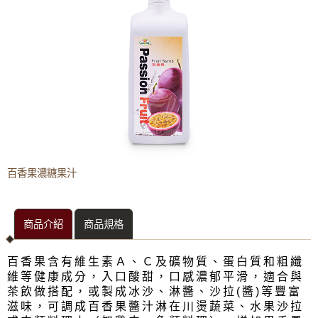
濃縮果汁
福樹
柳橙濃糖果汁(含果肉)
蔓越莓濃糖果汁
紅葡萄柚濃糖果汁(含果肉)
紅葡萄濃糖果汁
百香果濃糖果汁
百香果濃糖果汁
檸檬濃糖果汁
鮮桔濃糖果汁
水蜜桃濃糖果汁
商品介紹
商品規格
奇異果濃糖果汁
百香果含有
冬瓜濃糖果汁
維生素Ａ、Ｃ及礦物質、蛋白質和粗纖
維等健康成分，
入口酸甜，口感濃郁平滑，適合與
熱帶水果濃糖果汁
茶飲做搭配，
或製成冰沙、淋醬、沙拉
(
醬
)
等豐富
滋味，
可調成百香果醬汁淋在川燙蔬菜、水果沙拉
品全