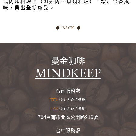
或肉類料理上（如雞肉、魚類料理），
增加果香風
味，帶出全新感受。
奇豆
冷熱飲機專用粉料
BACK
餐飲專用果醋
茶葉茶包
曼金咖啡
其他
MINDKEEP
台南服務處
06-2527898
TEL
06-2527896
FAX
704台南市北區公園路916號
台中服務處