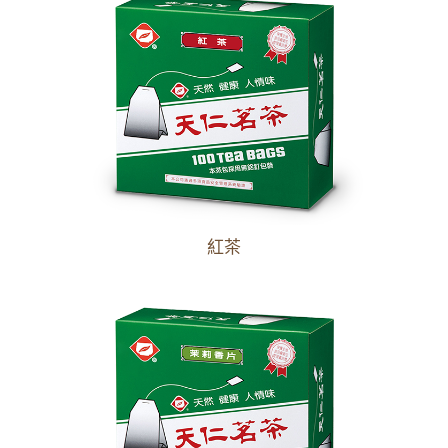
濃縮果汁
冷熱飲機專用粉料
餐飲專用果醋
茶葉茶包
天仁茗茶
其他
紅茶