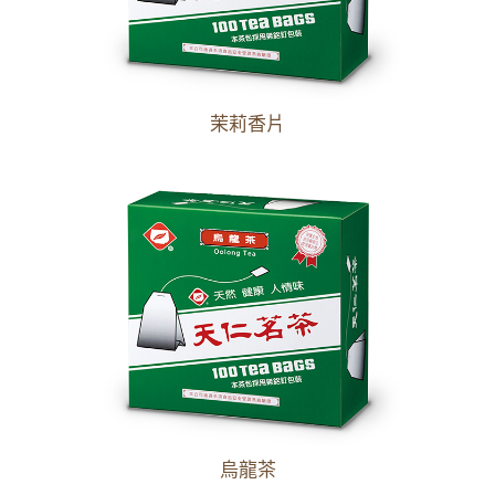
茉莉香片
烏龍茶