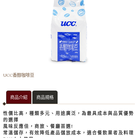
濃縮果汁
冷熱飲機專用粉料
茶飲類
咖啡類
三合一咖啡粉
二合一咖啡粉
UCC香醇咖啡豆
UCC香醇咖啡豆
其他粉類
商品介紹
商品規格
餐飲專用果醋
茶葉茶包
性價比高，種類多元、用途廣泛，為最具成本與品質優勢
的選擇
其他
風味反應佳，商旅、餐廳首選!
常溫儲存，有效降低產品儲放成本，適合餐飲業者及料理