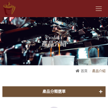
Product
產品介紹
首頁
產品介紹
產品分類選單
曼金自家-咖啡豆