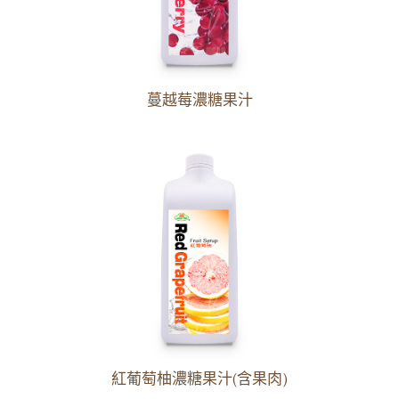
奇豆
冷熱飲機專用粉料
蔓越莓濃糖果汁
餐飲專用果醋
茶葉茶包
其他
紅葡萄柚濃糖果汁(含果肉)