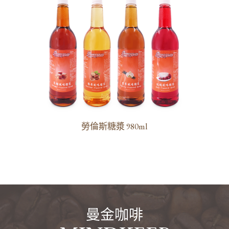
濃縮果汁
冷熱飲機專用粉料
餐飲專用果醋
茶葉茶包
其他
糖漿
勞倫斯糖漿 980ml
曼金咖啡