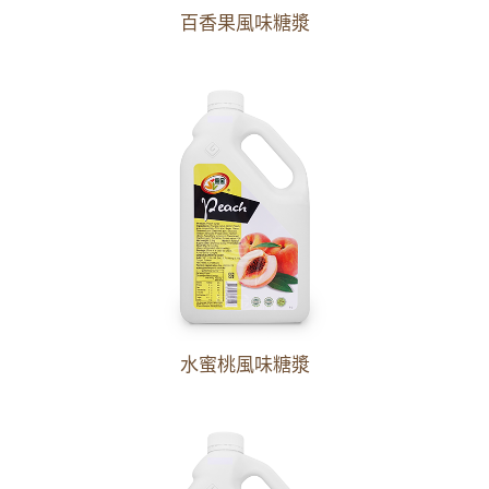
百香果風味糖漿
水蜜桃風味糖漿