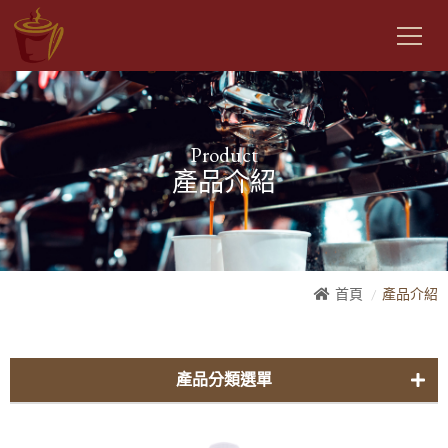
Product
產品介紹
首頁
產品介紹
產品分類選單
曼金自家-咖啡豆