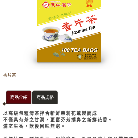
濃縮果汁
冷熱飲機專用粉料
餐飲專用果醋
茶葉茶包
天仁茗茶
紅茶
香片茶
茉莉香片
烏龍茶
商品介紹
商品規格
香片茶
其他
以高級包種清茶拌合新鮮茉莉花薰製而成
不僅具有茶之甘潤，更富芬芳撲鼻之新鮮花香。
滿室生香，飲後回味無窮。