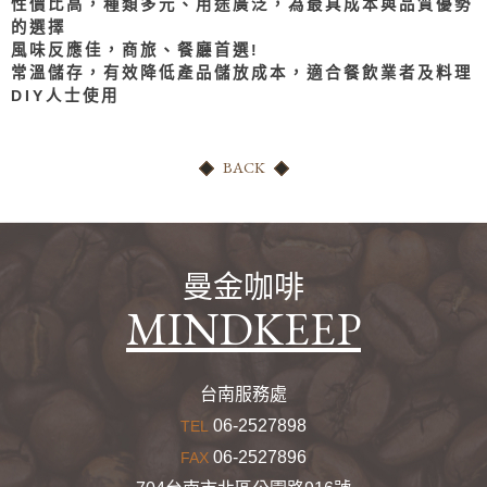
性價比高，種類多元、用途廣泛，為最具成本與品質優勢
的選擇
風味反應佳，商旅、餐廳首選!
常溫儲存，有效降低產品儲放成本，適合餐飲業者及料理
DIY人士使用
BACK
曼金咖啡
MINDKEEP
台南服務處
06-2527898
TEL
06-2527896
FAX