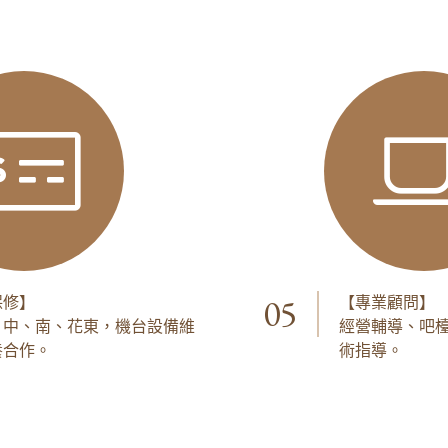
05
保修】
【專業顧問】
、中、南、花東，機台設備維
經營輔導、吧
養合作。
術指導。