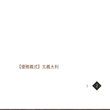
【優雅義式】北義大利
1
2